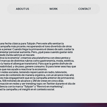
ABOUT US
WORK
CONTACT
 una fecha clásica para Tulipán. Pero este año sentían la
campaña más picante, recuperando el tono divertido de otros
 a pensar. Cuando llega la primavera el deseo de salir, cuidar la
ienestar personal aumenta. Pero, ¿qué pasa cuando gastar está
esde Zurda salimos al rescate.
ctiva la economía", creamos una plataforma con descuentos y
 marcas de distintos rubros como gastronomía, moda, estética,
 (y hasta el albergue transitorio). Para que la gente disfrute de
nsabilidad, y de paso, genere consumo. Si para tener sexo hay que
os que nos ayude a reactivar la economía.
 redes sociales, teniendo repercusión en radio, televisión,
ores de contenido de manera orgánica, con un alcance más allá
eces más engagement que en la campaña anterior de primavera).
, 108 millones de alcance y 2M de views en cinco días.
ación en redes y ser trending topic en Twitter durante el día de
encia con la marca "Tulipán" y "Revivió en marketing",
d la campaña y el insight en el contexto social.