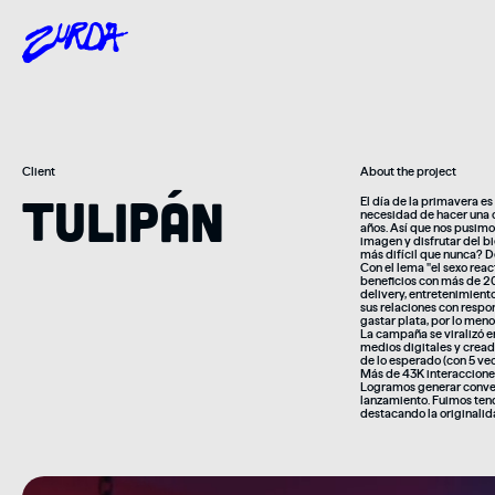
Client
About the project
Tulipán
El día de la primavera es
necesidad de hacer una 
años. Así que nos pusimos
imagen y disfrutar del b
más difícil que nunca? D
Con el lema "el sexo rea
beneficios con más de 20
delivery, entretenimiento
sus relaciones con respo
gastar plata, por lo men
La campaña se viralizó en
medios digitales y cread
de lo esperado (con 5 v
Más de 43K interacciones
Logramos generar convers
lanzamiento. Fuimos tend
destacando la originalida